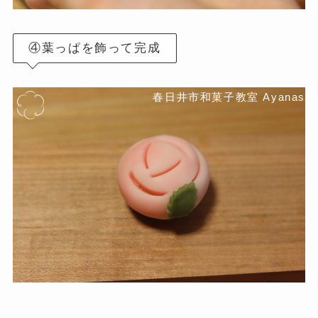
④葉っぱを飾って完成